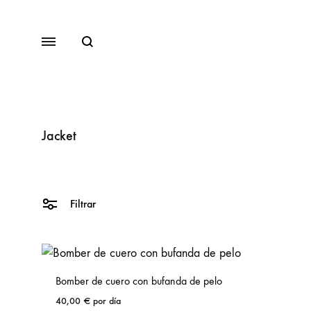
Buscar
Menu
Jacket
SS2018
Dresses
Filtrar
Accessories
Footwear
Sweatshirt
Bomber de cuero con bufanda de pelo
40,00
€
por día