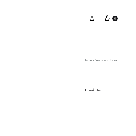
Carrito
Iniciar Sesión
0
Home
»
Woman
»
Jacket
11 Productos