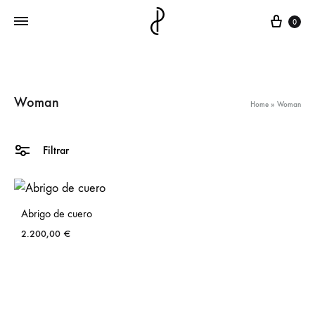
Carri
0
Woman
Home
»
Woman
Filtrar
Abrigo de cuero
2.200,00
€