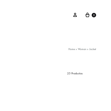
Carrito
Iniciar Sesión
0
Home
»
Woman
»
Jacket
25 Productos