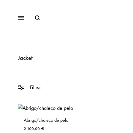
Buscar
Menu
Jacket
SS2018
Dresses
Filtrar
Accessories
Footwear
Sweatshirt
Abrigo/chaleco de pelo
2.100,00
€